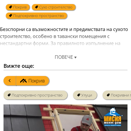
Покрив
Сухо строителство
Подпокривно пространство
Безспорни са възможностите и предимствата на сухото 
строителство, особено в тавански помещения с 
нестандартни форми. За правилното изпълнение на 
окачените тавани под покрива има специализирани 
ПОВЕЧЕ
окачвачи и по-специален начин на работа.
Вижте още:
Препоръчително е да се използва пожароустойчив 
гипскартон.
Покрив
Подпокривно пространство
Улуци
Покривни 