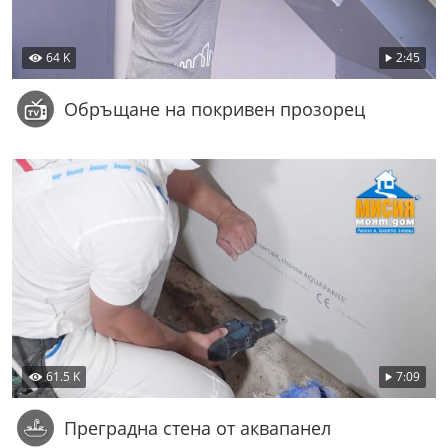
64 K
2:45
Обръщане на покривен прозорец
61.5 K
7:09
Преградна стена от аквапанел