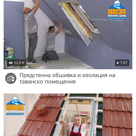
52.9 K
7:07
Предстенна обшивка и изолация на
таванско помещение