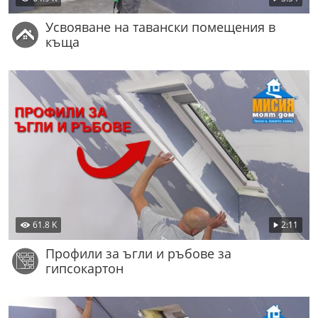
Усвояване на тавански помещения в
къща
61.8 K
2:11
Профили за ъгли и ръбове за
гипсокартон