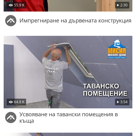
55.9 K
2:30
Импрегниране на дървената конструкция
64.9 K
3:54
Усвояване на тавански помещения в
къща