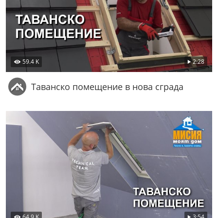
59.4 K
2:28
Таванско помещение в нова сграда
64.9 K
3:54