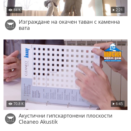
84 K
2:21
Изграждане на окачен таван с каменна
вата
70.8 K
6:45
Акустични гипскартонени плоскости
Cleaneo Akustik