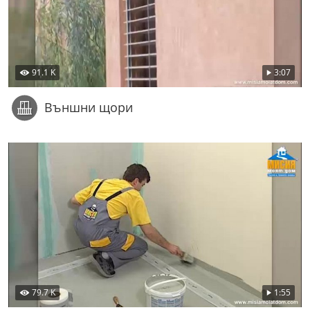
91.1 K
3:07
Външни щори
79.7 K
1:55