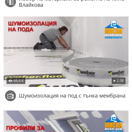
Влайкова
66.6 K
2:38
Шумоизолация на под с тънка мембрана