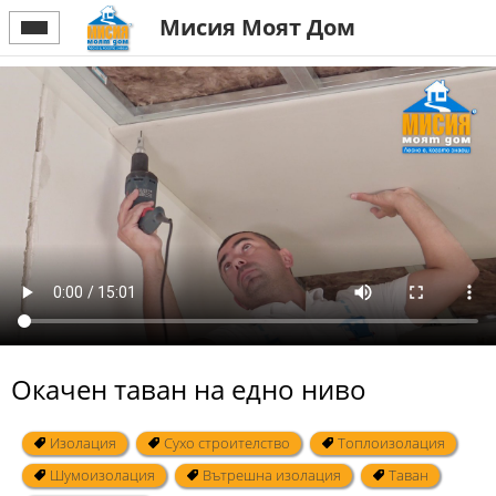
Мисия Моят Дом
Окачен таван на едно ниво
Изолация
Сухо строителство
Топлоизолация
Шумоизолация
Вътрешна изолация
Таван