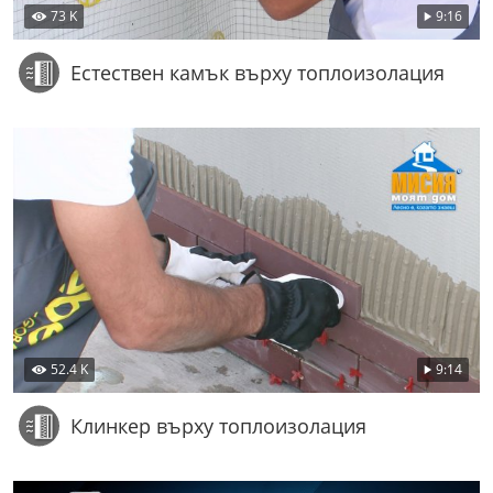
73 K
9:16
Естествен камък върху топлоизолация
52.4 K
9:14
Клинкер върху топлоизолация