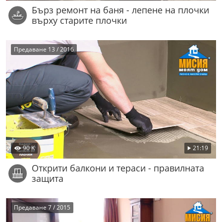
Бърз ремонт на баня - лепене на плочки
върху старите плочки
Предаване 13 / 2016
90 K
21:19
Открити балкони и тераси - правилната
защита
Предаване 7 / 2015