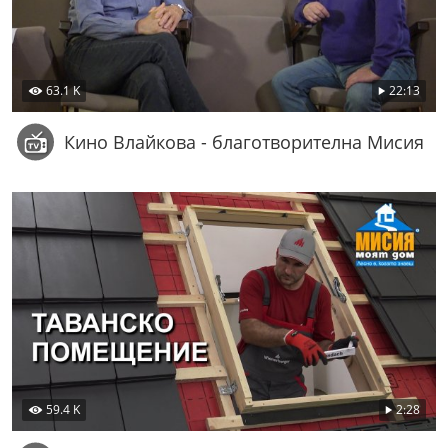
63.1 K
22:13
Кино Влайкова - благотворителна Мисия
59.4 K
2:28