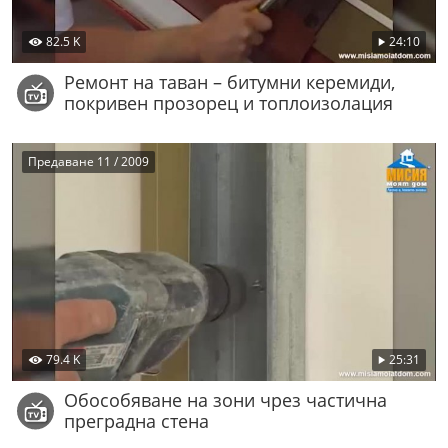
82.5 K
24:10
Ремонт на таван – битумни керемиди,
покривен прозорец и топлоизолация
Предаване 11 / 2009
79.4 K
25:31
Обособяване на зони чрез частична
преградна стена