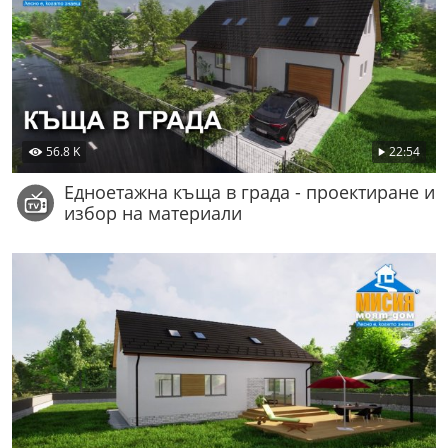
56.8 K
22:54
Едноетажна къща в града - проектиране и
избор на материали