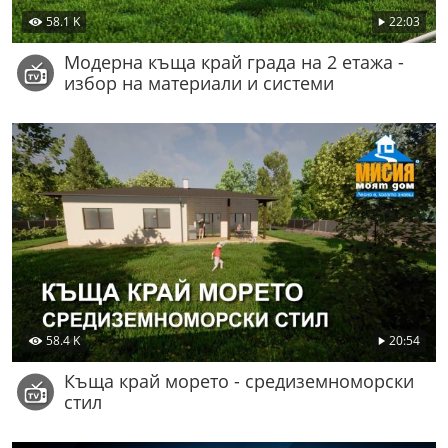
58.1 K
22:03
Модерна къща край града на 2 етажа -
избор на материали и системи
58.4 K
20:54
Къща край морето - средиземноморски
стил