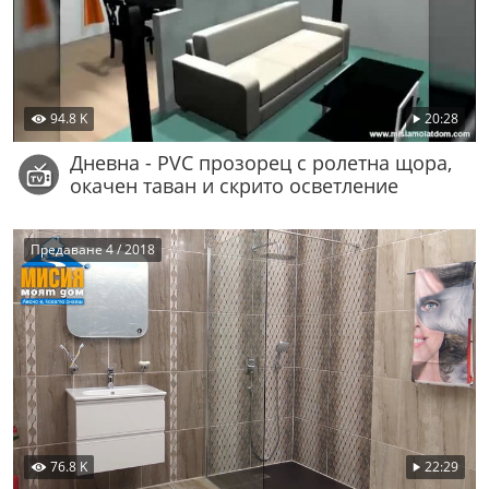
94.8 K
20:28
Дневна - PVC прозорец с ролетна щора,
окачен таван и скрито осветление
Предаване 4 / 2018
76.8 K
22:29