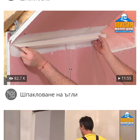
82.7 K
11:55
Шпакловане на ъгли