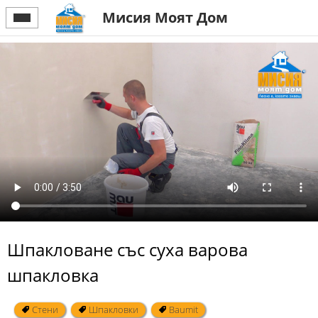
Мисия Моят Дом
Шпакловане със суха варова
шпакловка
Стени
Шпакловки
Baumit