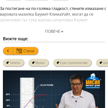
За постигане на по-голяма гладкост, стените измазани с 
варовата мазилка Баумит КлимаУайт, могат да се 
шпакловат със суха варова шпакловка Баумит 
КлимаФино.
ПОВЕЧЕ
Използването на продукти на варова основа подобрява 
Вижте още:
микро климата, като позволяват на стените да поемат и 
отдават влагата в помещенията.
Стени
Тапети
Мухъл
Сухо строителство
Шп