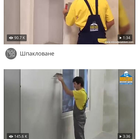
90.7 K
1:34
Шпакловане
145.6 K
3:36