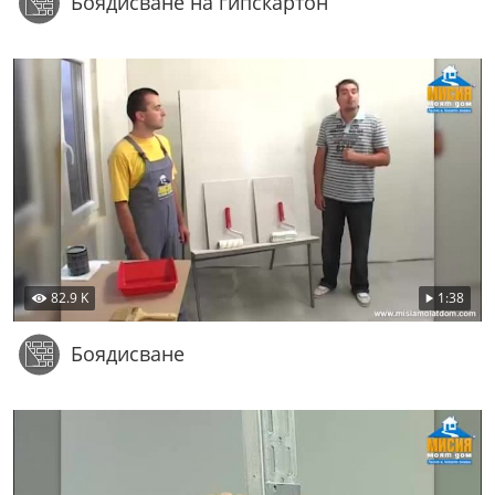
Боядисване на гипскартон
82.9 K
1:38
Боядисване