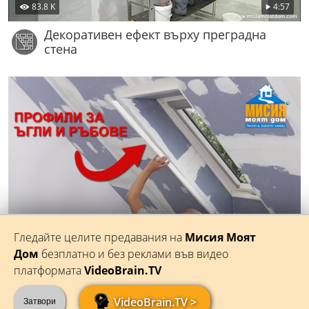
83.8 K
4:57
Декоративен ефект върху преградна
стена
61.8 K
2:11
Гледайте целите предавания на
Мисия Моят
Профили за ъгли и ръбове за
Дом
безплатно и без реклами във видео
гипсокартон
платформата
VideoBrain.TV
VideoBrain.TV >
Затвори