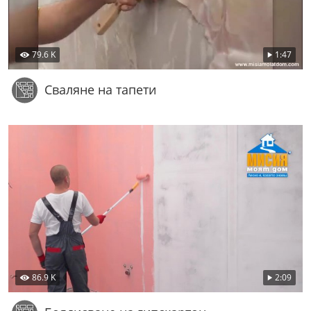
79.6 K
1:47
Сваляне на тапети
86.9 K
2:09