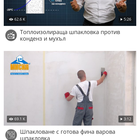
62.6 K
5:26
Топлоизолираща шпакловка против
конденз и мухъл
69.1 K
3:12
Шпакловане с готова фина варова
шпакловка